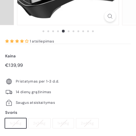
1 atsiliepimas
Kaina
Reguliari
€139,99
€139,99
kaina
Pristatymas per 1-3 d.d.
14 dienų grąžinimas
Saugus atsiskaitymas
Svoris
1x24kg
2x24kg
1x40kg
2x40kg