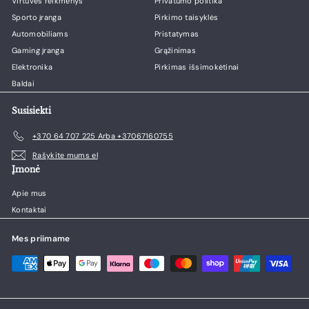
Virtuvės reikmenys
Privatumo politika
Sporto įranga
Pirkimo taisyklės
Automobiliams
Pristatymas
Gaming įranga
Grąžinimas
Elektronika
Pirkimas išsimokėtinai
Baldai
Susisiekti
+370 64 707 225 Arba +37067160755
Rašykite mums el
Įmonė
Apie mus
Kontaktai
Mes priimame