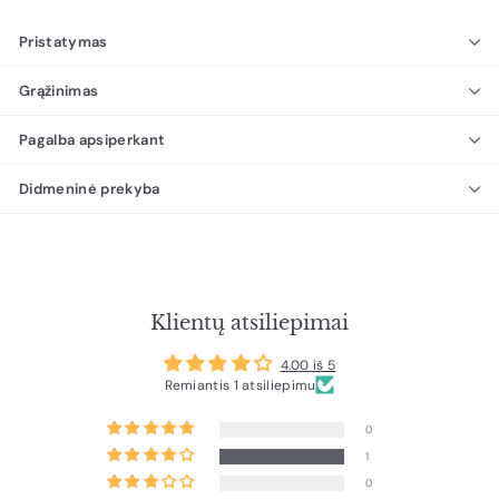
Pristatymas
Grąžinimas
Pagalba apsiperkant
Didmeninė prekyba
Klientų atsiliepimai
4.00 iš 5
Remiantis 1 atsiliepimu
0
1
0