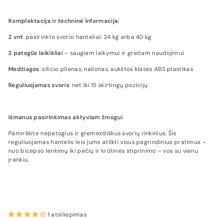
Komplektacija ir techninė informacija:
2 vnt
. pasirinkto svorio hanteliai: 24 kg arba 40 kg
2 patogūs laikikliai
– saugiam laikymui ir greitam naudojimui
Medžiagos
: silicio plienas, nailonas, aukštos klasės ABS plastikas
Reguliuojamas svoris
: net iki 15 skirtingų pozicijų
Išmanus pasirinkimas aktyviam žmogui
Pamirškite nepatogius ir gremėzdiškus svorių rinkinius. Šis
reguliuojamas hantelis leis jums atlikti visus pagrindinius pratimus –
nuo bicepso lenkimų iki pečių ir krūtinės stiprinimo – vos su vienu
įrankiu.
1 atsiliepimas