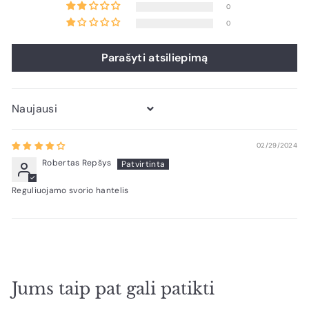
0
0
Parašyti atsiliepimą
Sort by
02/29/2024
Robertas Repšys
Reguliuojamo svorio hantelis
Jums taip pat gali patikti