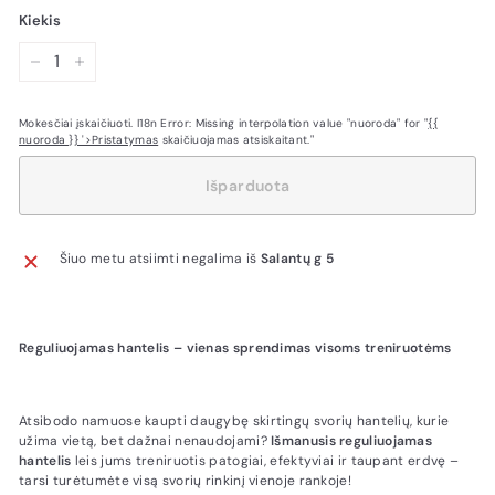
Kiekis
−
+
Mokesčiai įskaičiuoti. I18n Error: Missing interpolation value "nuoroda" for "
{{
nuoroda }} '>Pristatymas
skaičiuojamas atsiskaitant."
Išparduota
Šiuo metu atsiimti negalima iš
Salantų g 5
Reguliuojamas hantelis – vienas sprendimas visoms treniruotėms
Atsibodo namuose kaupti daugybę skirtingų svorių hantelių, kurie
užima vietą, bet dažnai nenaudojami?
Išmanusis reguliuojamas
hantelis
leis jums treniruotis patogiai, efektyviai ir taupant erdvę –
tarsi turėtumėte visą svorių rinkinį vienoje rankoje!