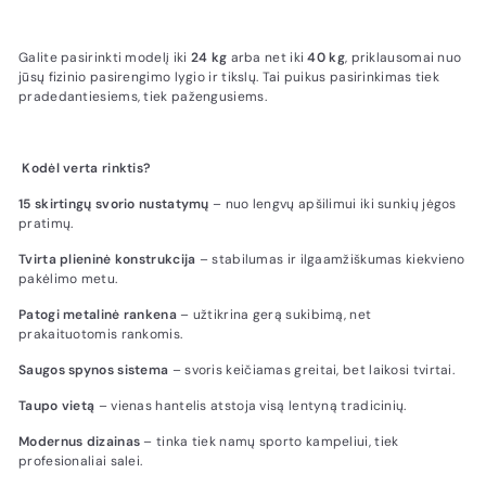
Galite pasirinkti modelį iki
24 kg
arba net iki
40 kg
, priklausomai nuo
jūsų fizinio pasirengimo lygio ir tikslų. Tai puikus pasirinkimas tiek
pradedantiesiems, tiek pažengusiems.
Kodėl verta rinktis?
15 skirtingų svorio nustatymų
– nuo lengvų apšilimui iki sunkių jėgos
pratimų.
Tvirta plieninė konstrukcija
– stabilumas ir ilgaamžiškumas kiekvieno
pakėlimo metu.
Patogi metalinė rankena
– užtikrina gerą sukibimą, net
prakaituotomis rankomis.
Saugos spynos sistema
– svoris keičiamas greitai, bet laikosi tvirtai.
Taupo vietą
– vienas hantelis atstoja visą lentyną tradicinių.
Modernus dizainas
– tinka tiek namų sporto kampeliui, tiek
profesionaliai salei.