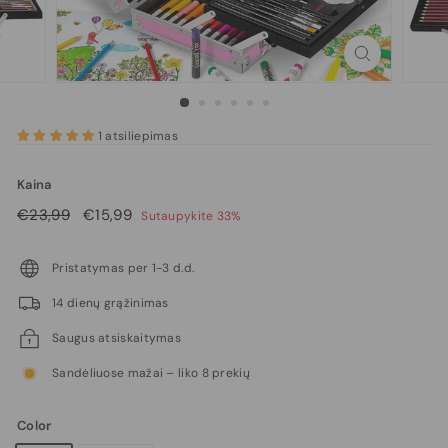
1 atsiliepimas
Kaina
Reguliari
€23,99
Pardavimo
€15,99
€23,99
€15,99
Sutaupykite 33%
kaina
kaina
Pristatymas per 1-3 d.d.
14 dienų grąžinimas
Saugus atsiskaitymas
Sandėliuose mažai – liko 8 prekių
Color