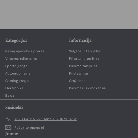
3
r
g
5
,
d
u
,
9
a
l
9
9
v
i
9
i
a
m
r
o
i
Kategorijos
Informacija
k
k
a
a
Namų apyvokos prekės
Sąlygos ir taisyklės
i
i
Virtuvės reikmenys
Privatumo politika
n
n
a
a
Sporto įranga
Pirkimo taisyklės
Automobiliams
Pristatymas
Gaming įranga
Grąžinimas
Elektronika
Pirkimas išsimokėtinai
Baldai
Susisiekti
+370 64 707 225 Arba +37067160755
Rašykite mums el
Įmonė