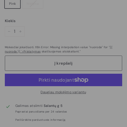
Pink
Mėlyna
Kiekis
−
+
Mokesčiai įskaičiuoti. I18n Error: Missing interpolation value "nuoroda" for "
{{
nuoroda }} '>Pristatymas
skaičiuojamas atsiskaitant."
Į krepšelį
Daugiau mokėjimo variantų
Galimas atsiimti
Salantų g 5
Paprastai paruošiama per 24 valandas
Peržiūrėkite parduotuvės informaciją