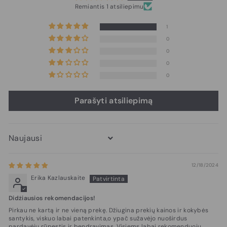
Remiantis 1 atsiliepimu
1
0
0
0
0
Parašyti atsiliepimą
Sort by
12/18/2024
Erika Kazlauskaite
Didżiausios rekomendacijos!
Pirkau ne kartą ir ne vieną prekę. Džiugina prekių kainos ir kokybės
santykis, viskuo labai patenkinta,o ypač sužavėjo nuoširdus
pardavėjų rūpestis ir bendravimas. Visiems labai rekomenduoju.