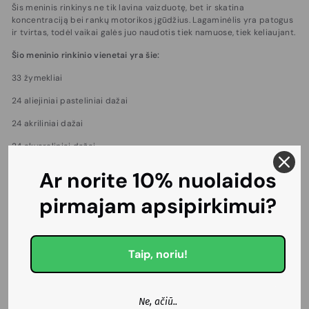
Šis meninis rinkinys ne tik lavina vaizduotę, bet ir skatina
koncentraciją bei rankų motorikos įgūdžius. Lagaminėlis yra patogus
ir tvirtas, todėl vaikai galės juo naudotis tiek namuose, tiek keliaujant.
Šio meninio rinkinio vienetai yra šie:
33 žymekliai
24 aliejiniai pasteliniai dažai
24 akriliniai dažai
24 akvareliniai dažai
28 vaškiniai pieštukai
Ar norite 10% nuolaidos
4 teptukai
pirmajam apsipirkimui?
2 pieštukai
2 dažų maišymo paletės
Taip, noriu!
2 trintukai
1 drožtukas
Ne, ačiū..
Iš viso rinkinyje yra 144 vienetai.