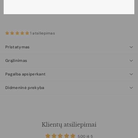
1 atsiliepimas
Pristatymas
Grąžinimas
Pagalba apsiperkant
Didmeninė prekyba
Klientų atsiliepimai
5.00 iš 5