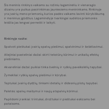
Šis meninis rinkinys vaikams su rožiniu lagaminėliu ir vienaragio
dizainu yra puikus pasirinkimas jauniesiems menininkams. Rinkinyje
yra įvairių meno priemonių, kurios padės vaikams lavinti kūrybiškumą
ir meninius įgūdžius. Lagaminėlyje tvarkingai sudėtos priemonės
leidžia jas lengvai pernešti ir laikyti.
Rinkinyje rasite:
Spalvoti pieštukai: įvairių spalvų piešimui, spalvinimui ir šešėliavimui.
Aliejiniai pasteliniai dažai: skirti tekstūrų kūrimui ir unikalių efektų
piešiniams.
Akvareliniai dažai: puikiai tinka švelnių ir ryškių paveikslėlių tapybai.
Žymekliai: ryškių spalvų piešimui ir kūrybai.
Teptukai: įvairių dydžių, tinkami detalių ir didesnių plotų tapybai.
Paletės: spalvų maišymui ir naujų atspalvių kūrimui.
Papildomi įrankiai: trintukai, drožtukai ir pieštukai eskizams bei
pataisoms.