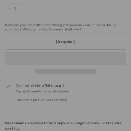
−
+
Mokesčiai įskaičiuoti. I18n Error: Missing interpolation value "nuoroda" for "
{{
nuoroda }} '>Pristatymas
skaičiuojamas atsiskaitant."
Į krepšelį
Galimas atsiimti
Salantų g 5
Paprastai paruošiama per 24 valandas
Peržiūrėkite parduotuvės informaciją
Pakabinama kiaušinio formos supynė su pagalvėlėmis – ruda pinta,
su stovu