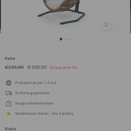
Kaina
Reguliari
€225,00
Pardavimo
€200,00
€225,00
€200,00
Sutaupykite 11%
kaina
kaina
Pristatymas per 1-3 d.d.
14 dienų grąžinimas
Saugus atsiskaitymas
Sandėliuose mažai – liko 2 prekių
Kiekis