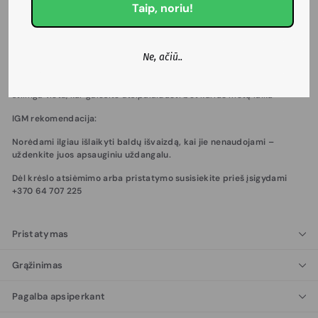
Taip, noriu!
Stovo aukštis: pateiksime netrukus
Lengva priežiūra: pakanka nuvalyti drėgna šluoste. Pagalvių užvalkalai
Ne, ačiū..
– nuimami.
Kodėl verta rinktis: tai daugiau nei paprasta supynė – tai jauki,
stilinga vieta, kur galėsite atsipalaiduoti bet kuriuo metų laiku
IGM rekomendacija:
Norėdami ilgiau išlaikyti baldų išvaizdą, kai jie nenaudojami –
uždenkite juos apsauginiu uždangalu.
Dėl krėslo atsiėmimo arba pristatymo susisiekite prieš įsigydami
+370 64 707 225
Pristatymas
Grąžinimas
Pagalba apsiperkant