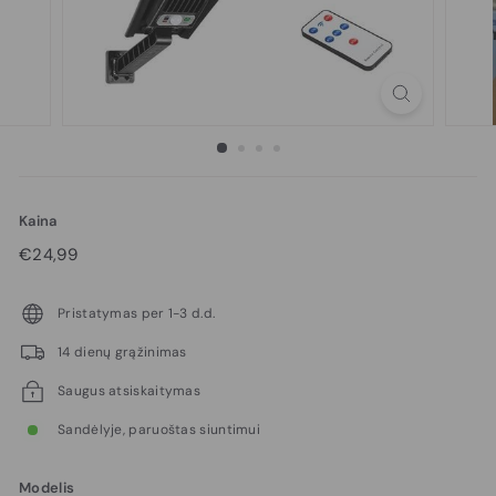
Kaina
Reguliari
€24,99
€24,99
kaina
Pristatymas per 1-3 d.d.
14 dienų grąžinimas
Saugus atsiskaitymas
Sandėlyje, paruoštas siuntimui
Modelis