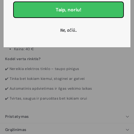
3 LED moduliai: platesnis šviesos kampas ir stipresnis
apšvietimas
Taip, noriu!
Valdymas: nuotolinio pultelio režimai (nuolatinis, jutiklis,
laikmatis)
Papildomos funkcijos: integruotas judesio daviklis
Atsparumas: IP65 – veikia net esant krituliams ar žemai
Ne, ačiū..
temperatūrai
Įkrovimo laikas: 8–10 val.
Veikimas po įkrovimo: iki 12 valandų
Kaina: 40 €
Kodėl verta rinktis?
✔️ Nereikia elektros tinklo – taupo pinigus
✔️ Tinka bet kokiam kiemui, stoginei ar gatvei
✔️ Automatinis apšvietimas ir ilgas veikimo laikas
✔️ Tvirtas, saugus ir paruoštas bet kokiam orui
Pristatymas
Grąžinimas