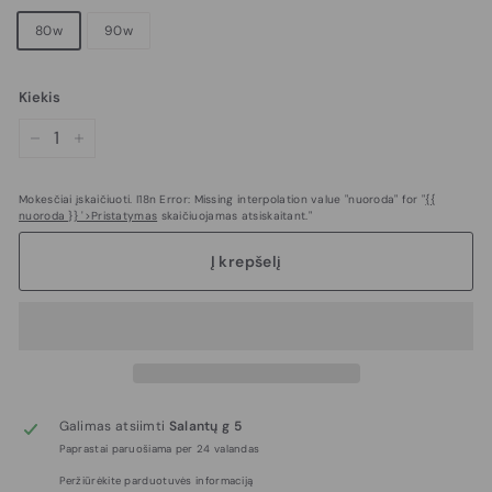
80w
90w
Kiekis
−
+
Mokesčiai įskaičiuoti. I18n Error: Missing interpolation value "nuoroda" for "
{{
nuoroda }} '>Pristatymas
skaičiuojamas atsiskaitant."
Į krepšelį
Galimas atsiimti
Salantų g 5
Paprastai paruošiama per 24 valandas
Peržiūrėkite parduotuvės informaciją