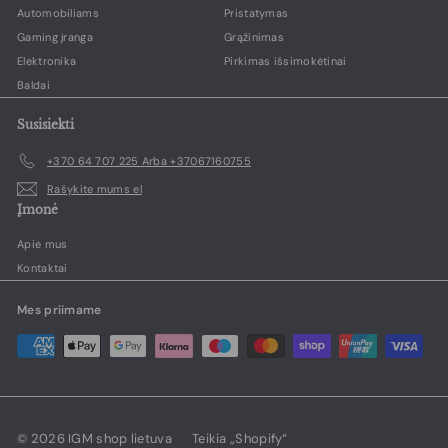
Automobiliams
Pristatymas
Gaming įranga
Grąžinimas
Elektronika
Pirkimas išsimokėtinai
Baldai
Susisiekti
+370 64 707 225 Arba +37067160755
Rašykite mums el
Įmonė
Apie mus
Kontaktai
Mes priimame
© 2026 IGM shop lietuva
Teikia „Shopify“