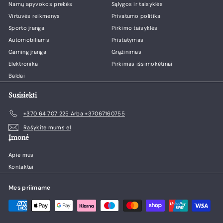
Namų apyvokos prekės
Sąlygos ir taisyklės
i
i
Virtuvės reikmenys
Privatumo politika
n
n
a
a
Sporto įranga
Pirkimo taisyklės
Automobiliams
Pristatymas
Gaming įranga
Grąžinimas
Elektronika
Pirkimas išsimokėtinai
Baldai
Susisiekti
+370 64 707 225 Arba +37067160755
Rašykite mums el
Įmonė
Apie mus
Kontaktai
Mes priimame