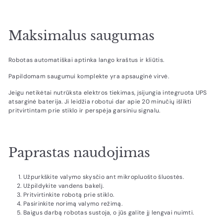
Maksimalus saugumas
Robotas automatiškai aptinka lango kraštus ir kliūtis.
Papildomam saugumui komplekte yra apsauginė virvė.
Jeigu netikėtai nutrūksta elektros tiekimas, įsijungia integruota UPS
atsarginė baterija. Ji leidžia robotui dar apie 20 minučių išlikti
pritvirtintam prie stiklo ir perspėja garsiniu signalu.
Paprastas naudojimas
Užpurkškite valymo skysčio ant mikropluošto šluostės.
Užpildykite vandens bakelį.
Pritvirtinkite robotą prie stiklo.
Pasirinkite norimą valymo režimą.
Baigus darbą robotas sustoja, o jūs galite jį lengvai nuimti.