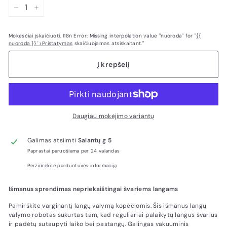
−
+
Mokesčiai įskaičiuoti. I18n Error: Missing interpolation value "nuoroda" for "
{{
nuoroda }} '>Pristatymas
skaičiuojamas atsiskaitant."
Į krepšelį
Daugiau mokėjimo variantų
Galimas atsiimti
Salantų g 5
Paprastai paruošiama per 24 valandas
Peržiūrėkite parduotuvės informaciją
Išmanus sprendimas nepriekaištingai švariems langams
Pamirškite varginantį langų valymą kopėčiomis. Šis išmanus langų
valymo robotas sukurtas tam, kad reguliariai palaikytų langus švarius
ir padėtų sutaupyti laiko bei pastangų. Galingas vakuuminis