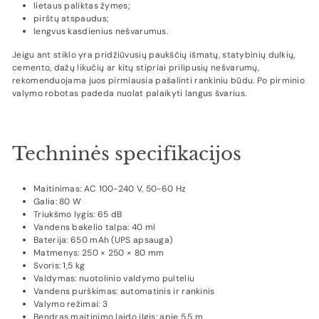
lietaus paliktas žymes;
pirštų atspaudus;
lengvus kasdienius nešvarumus.
Jeigu ant stiklo yra pridžiūvusių paukščių išmatų, statybinių dulkių,
cemento, dažų likučių ar kitų stipriai prilipusių nešvarumų,
rekomenduojama juos pirmiausia pašalinti rankiniu būdu. Po pirminio
valymo robotas padeda nuolat palaikyti langus švarius.
Techninės specifikacijos
Maitinimas: AC 100-240 V, 50-60 Hz
Galia: 80 W
Triukšmo lygis: 65 dB
Vandens bakelio talpa: 40 ml
Baterija: 650 mAh (UPS apsauga)
Matmenys: 250 × 250 × 80 mm
Svoris: 1,5 kg
Valdymas: nuotolinio valdymo pulteliu
Vandens purškimas: automatinis ir rankinis
Valymo režimai: 3
Bendras maitinimo laido ilgis: apie 5,5 m