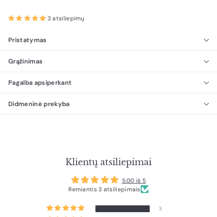
3 atsiliepimų
Pristatymas
Grąžinimas
Pagalba apsiperkant
Didmeninė prekyba
Klientų atsiliepimai
5.00 iš 5
Remiantis 3 atsiliepimais
3