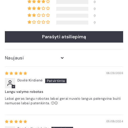
0
0
0
0
Parašyti atsiliepimą
Sort by
06/29/2026
Dovilė Kirdienė
Langu valymo robotas
Labai geras langu robotas labai gerai nuvalo langus palengvina buiti
namuose labai patenkinta. 🙂😊
05/09/2024