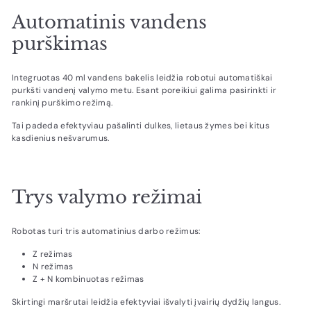
Automatinis vandens
purškimas
Integruotas 40 ml vandens bakelis leidžia robotui automatiškai
purkšti vandenį valymo metu. Esant poreikiui galima pasirinkti ir
rankinį purškimo režimą.
Tai padeda efektyviau pašalinti dulkes, lietaus žymes bei kitus
kasdienius nešvarumus.
Trys valymo režimai
Robotas turi tris automatinius darbo režimus:
Z režimas
N režimas
Z + N kombinuotas režimas
Skirtingi maršrutai leidžia efektyviai išvalyti įvairių dydžių langus.