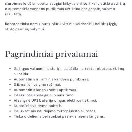
siurbimas leidžia robotui saugiai laikytis ant vertikalių stiklo paviršių,
o automatinis vandens purškimas užtikrina dar geresnį valymo
rezultatą.
Robotas tinka namų, butų, biurų, vitrinų, veidrodžių bei kitų lygių
stiklo paviršių valymui.
Pagrindiniai privalumai
Galingas vakuuminis siurbimas užtikrina tvirtą roboto sukibimą
su stiklu.
Automatinis ir rankinis vandens purškimas.
3 išmanieji valymo režimai.
Automatinis lango kraštų aptikimas.
Integruota apsauga nuo nukritimo.
Atsarginė UPS baterija dingus elektros tiekimui.
Nuotolinio valdymo pultelis.
Daugkartinio naudojimo mikropluošto šluostės.
Tinka dideliems bei sunkiai pasiekiamiems langams.