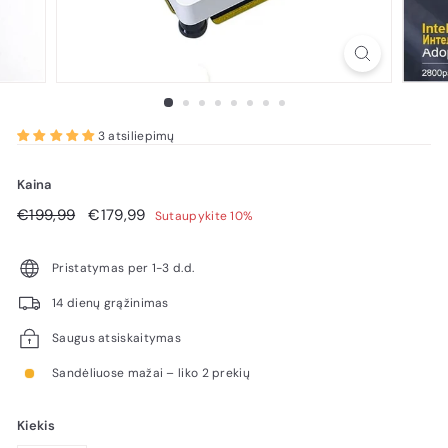
3 atsiliepimų
Kaina
Reguliari
€199,99
Pardavimo
€179,99
€199,99
€179,99
Sutaupykite 10%
kaina
kaina
Pristatymas per 1-3 d.d.
14 dienų grąžinimas
Saugus atsiskaitymas
Sandėliuose mažai – liko 2 prekių
Kiekis