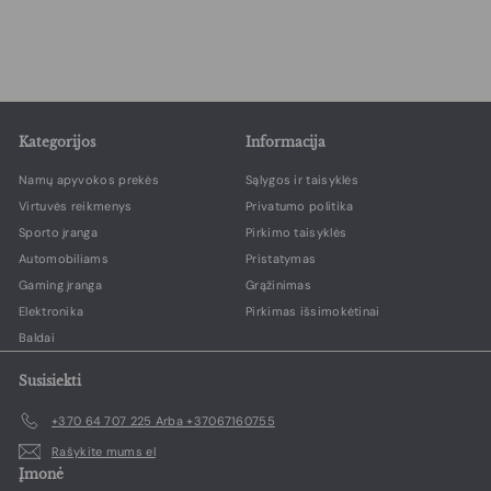
9
r
g
4
,
d
u
,
9
a
l
9
9
v
i
9
i
a
m
r
o
i
Kategorijos
Informacija
k
k
a
a
Namų apyvokos prekės
Sąlygos ir taisyklės
i
i
Virtuvės reikmenys
Privatumo politika
n
n
a
a
Sporto įranga
Pirkimo taisyklės
Automobiliams
Pristatymas
Gaming įranga
Grąžinimas
Elektronika
Pirkimas išsimokėtinai
Baldai
Susisiekti
+370 64 707 225 Arba +37067160755
Rašykite mums el
Įmonė