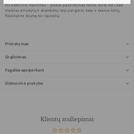
Šis elektrinis marmitas – puikus pasirinkimas tiems, kurie nori, kad
maistas atrodytų ir skambėtų taip pat gerai, kaip ir skanus būtų.
Palaikykite šilumą be rūpesčių.
Pristatymas
Grąžinimas
Pagalba apsiperkant
Didmeninė prekyba
Klientų atsiliepimai