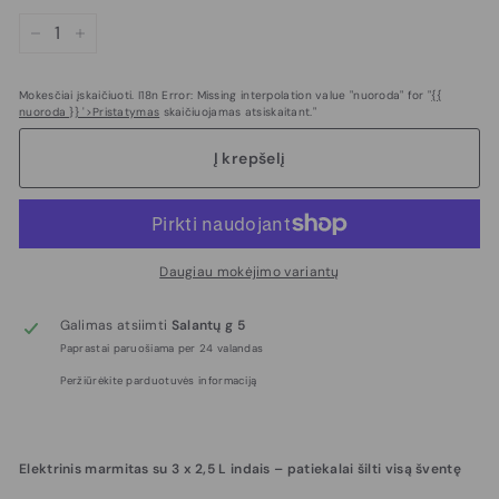
−
+
Mokesčiai įskaičiuoti. I18n Error: Missing interpolation value "nuoroda" for "
{{
nuoroda }} '>Pristatymas
skaičiuojamas atsiskaitant."
Į krepšelį
Daugiau mokėjimo variantų
Galimas atsiimti
Salantų g 5
Paprastai paruošiama per 24 valandas
Peržiūrėkite parduotuvės informaciją
Elektrinis marmitas su 3 x 2,5 L indais – patiekalai šilti visą šventę