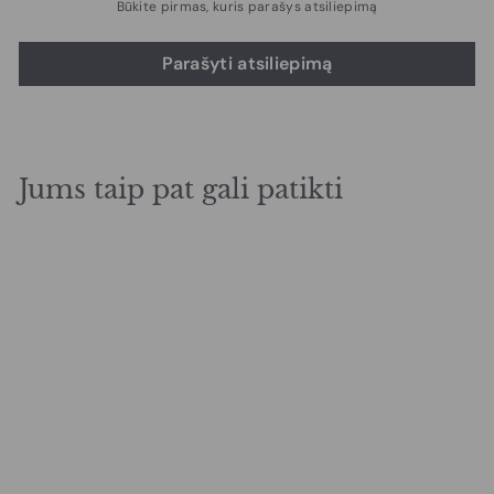
Būkite pirmas, kuris parašys atsiliepimą
Parašyti atsiliepimą
Jums taip pat gali patikti
IŠPARDAVIMAS
Elektrinis maisto
šildytuvas marmitas
P
€
R
€64,99
€
€79,99
a
e
7
6
Sutaupykite 19%