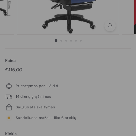
Kaina
Reguliari
€115,00
€115,00
kaina
Pristatymas per 1-3 d.d.
14 dienų grąžinimas
Saugus atsiskaitymas
Sandėliuose mažai – liko 6 prekių
Kiekis