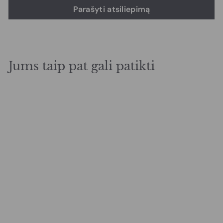
Parašyti atsiliepimą
Jums taip pat gali patikti
Kompiuterinė kėdė
Žmogus-voras
€
€115,00
1
1
5