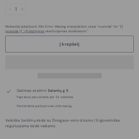
−
+
Mokesčiai įskaičiuoti. I18n Error: Missing interpolation value "nuoroda" for "
{{
nuoroda }} '>Pristatymas
skaičiuojamas atsiskaitant."
Į krepšelį
Galimas atsiimti
Salantų g 5
Paprastai paruošiama per 24 valandas
Peržiūrėkite parduotuvės informaciją
Vaikiška žaidimų kėdė su Žmogaus-voro dizainu | Ergonomiška
reguliuojama kėdė vaikams