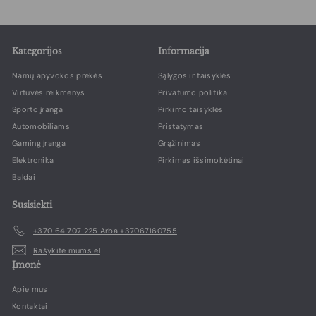
,
0
0
Kategorijos
Informacija
Namų apyvokos prekės
Sąlygos ir taisyklės
Virtuvės reikmenys
Privatumo politika
Sporto įranga
Pirkimo taisyklės
Automobiliams
Pristatymas
Gaming įranga
Grąžinimas
Elektronika
Pirkimas išsimokėtinai
Baldai
Susisiekti
+370 64 707 225 Arba +37067160755
Rašykite mums el
Įmonė
Apie mus
Kontaktai