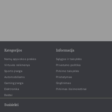
4 Dalių Sodo Baldų
Komplektas su Foteliais
€
€649,00
6
4
9
,
0
0
Kategorijos
Informacija
Namų apyvokos prekės
Sąlygos ir taisyklės
Virtuvės reikmenys
Privatumo politika
Sporto įranga
Pirkimo taisyklės
Automobiliams
Pristatymas
Gaming įranga
Grąžinimas
Elektronika
Pirkimas išsimokėtinai
Baldai
Susisiekti