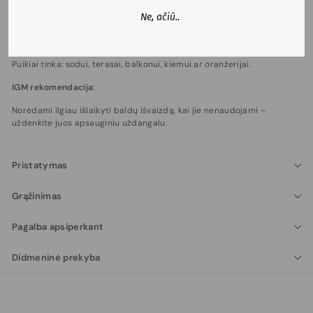
nuomojamose erdvėse.
Ne, ačiū..
Lengva priežiūra: Baldus paprasta valyti drėgna šluoste – puikus
pasirinkimas tiems, kurie vertina praktiškumą.
Puikiai tinka: sodui, terasai, balkonui, kiemui ar oranžerijai.
IGM rekomendacija:
Norėdami ilgiau išlaikyti baldų išvaizdą, kai jie nenaudojami –
uždenkite juos apsauginiu uždangalu.
Pristatymas
Grąžinimas
Pagalba apsiperkant
Didmeninė prekyba