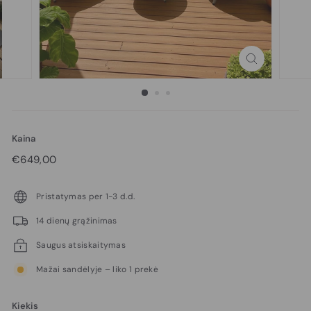
Kaina
Reguliari
€649,00
€649,00
kaina
Pristatymas per 1-3 d.d.
14 dienų grąžinimas
Saugus atsiskaitymas
Mažai sandėlyje – liko 1 prekė
Kiekis