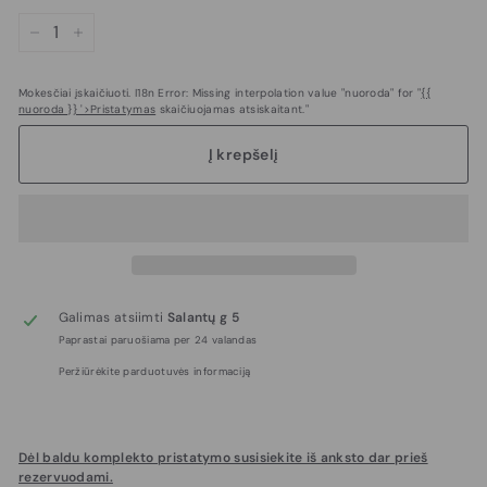
−
+
Mokesčiai įskaičiuoti. I18n Error: Missing interpolation value "nuoroda" for "
{{
nuoroda }} '>Pristatymas
skaičiuojamas atsiskaitant."
Į krepšelį
Galimas atsiimti
Salantų g 5
Paprastai paruošiama per 24 valandas
Peržiūrėkite parduotuvės informaciją
Dėl baldu komplekto pristatymo susisiekite iš anksto dar prieš
rezervuodami.